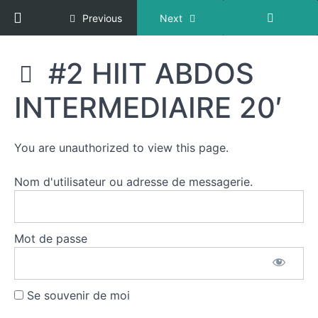
#1 HIIT
ABDOS
Return to course: HIIT (COURS CARDIO ET HI
Previous
Next
INTERMEDIAIRE
20'
#2 HIIT
HIIT (COURS
#2 HIIT ABDOS
DEBUTANT
CARDIO ET HIIT
20'
ABDOS/TAILLE)
INTERMEDIAIRE 20′
#2 HIIT
INTERMEDIAIRE
20'
You are unauthorized to view this page.
#2 HIIT
ABDOS -
TAILLE
Nom d'utilisateur ou adresse de messagerie.
DEBUTANT
20'
#2 HIIT
ABDOS -
Mot de passe
TAILLE
INTERMEDIAIRE
20'
Se souvenir de moi
#2 HIIT
ABDOS