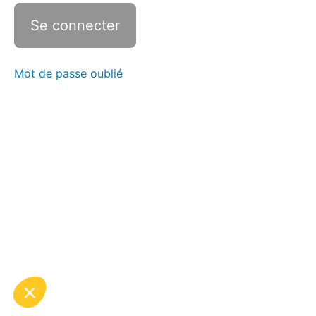
INTERMEDIAIRE
20'
#2 HIIT
ABDOS
DEBUTANT
20'
Mot de passe oublié
#3 HIIT
DEBUTANT
20'
#3 HIIT
INTERMEDIAIRE
20'
#3 HIIT
ABDOS -
TAILLE
DEBUTANT
20'
#3 HIIT
ABDOS -
TAILLE
INTERMEDIAIRE
20'