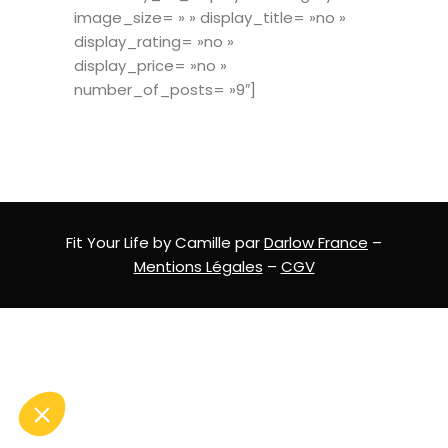
image_size= » » display_title= »no »
display_rating= »no »
display_price= »no »
number_of_posts= »9″]
Fit Your Life by Camille par
Darlow France
–
Mentions Légales
–
CGV