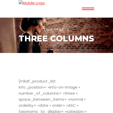
THIS PAGE IS
THREE COLUMNS
[mkdf_product_list
info_position= »info-on-image »
number_of_columns= »three »
space_between_items= »normal »
orderby= »date » order= »ASC »
taxonomy_to_display= »category »