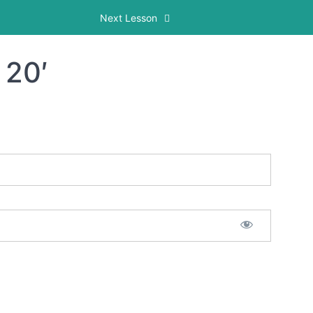
Next Lesson
20′