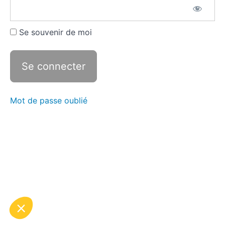
INTERMEDIAIRE
AVEC
HALTERES 20'
Se souvenir de moi
#2
HAUT ET
BAS DU
CORPS
DEBUTANT
20'
#2 HAUT ET
Mot de passe oublié
BAS DU CORPS
INTERMEDIAIRE
AVEC
HALTERES 20'
#2
COURS
SUR
CHAISE
20'
#2
FULL
BODY
SANS