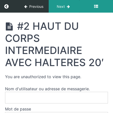
20'
Return to course: RENFORCEMENT MUSCUL
Previous
Next
#2
DOS -
ABDOS
#2 HAUT DU
DEBUTANT
AVEC
HALTERES
CORPS
RENFORCEMENT
20'
MUSCULAIRE
#2 DOS -
INTERMEDIAIRE
ABDOS
INTERMEDIAIRE
AVEC HALTERES 20′
AVEC
HALTERES 20'
#2
HAUT DU
You are unauthorized to view this page.
CORPS
DEBUTANT
AVEC
Nom d'utilisateur ou adresse de messagerie.
HALTERES
20'
#2 HAUT
Mot de passe
DU CORPS