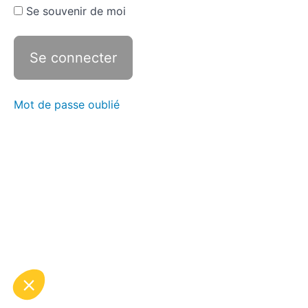
CORPS
Se souvenir de moi
DEBUTANT
AVEC
HALTERES
20'
#2 HAUT
DU CORPS
INTERMEDIAIRE
Mot de passe oublié
AVEC
HALTERES 20'
#2
HAUT ET
BAS DU
CORPS
DEBUTANT
20'
#2 HAUT ET
BAS DU CORPS
INTERMEDIAIRE
AVEC
HALTERES 20'
#2
COURS