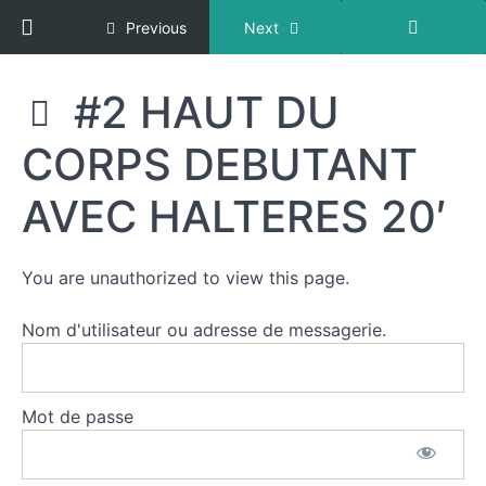
IMPACT
Return to course: RENFORCEMENT MUSCUL
Previous
Next
20'
#1
FULL
#2 HAUT DU
BODY
AVEC
IMPACT
CORPS DEBUTANT
RENFORCEMENT
20'
MUSCULAIRE
#2
AVEC HALTERES 20′
DOS -
ABDOS
DEBUTANT
AVEC
You are unauthorized to view this page.
HALTERES
20'
Nom d'utilisateur ou adresse de messagerie.
#2 DOS -
ABDOS
INTERMEDIAIRE
AVEC
Mot de passe
HALTERES 20'
#2
HAUT DU